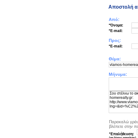
Αποστολή ακ
Από:
*Όνομα:
*E-mail:
Προς:
*E-mail:
Θέμα:
Μήνυμα:
Παρακαλώ γράψ
βλέπετε στην π
*Επαλήθευση:
(για λόγους ασφαλείας)